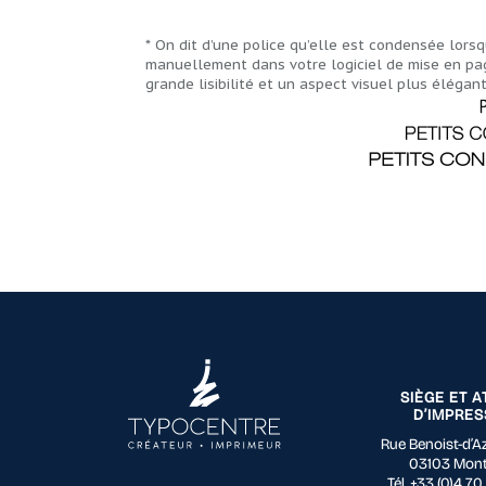
* On dit d’une police qu’elle est condensée lorsqu
manuellement dans votre logiciel de mise en page
grande lisibilité et un aspect visuel plus élégant
SIÈGE ET A
D’IMPRES
Rue Benoist-d’Az
03103 Mon
Tél. +33 (0)4 7