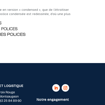
ce en version « condensed », que de l’étroitiser
 police condensée est redessinée, d’où une plus
 ET LOGISTIQUE
roix Rouge
Montsaugeon
Notre engagement
(0)3 25 84 89 60