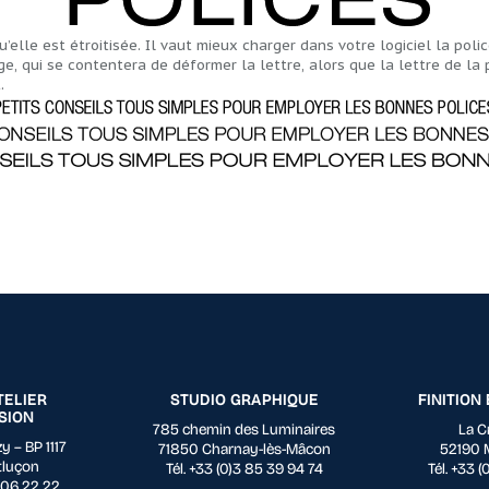
’elle est étroitisée. Il vaut mieux charger dans votre logiciel la poli
, qui se contentera de déformer la lettre, alors que la lettre de la
.
TELIER
STUDIO GRAPHIQUE
FINITION
SION
785 chemin des Luminaires
La C
y – BP 1117
71850 Charnay-lès-Mâcon
52190 
tluçon
Tél. +33 (0)3 85 39 94 74
Tél. +33 
0 06 22 22