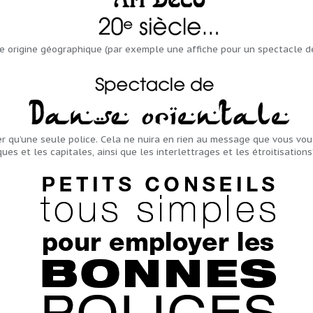
e origine géographique (par exemple une affiche pour un spectacle d
r qu’une seule police. Cela ne nuira en rien au message que vous voule
ques et les capitales, ainsi que les interlettrages et les étroitisatio